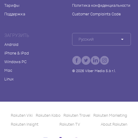
Тарифы
Политика конфиденциальности
Поддержка
Customer Complaints Code
ЗАГРУЗИТЬ
Русский
Android
iPhone & iPad
Windows PC
Mac
©
2026
Viber Media S.à r.l.
Linux
Rakuten Viki
Rakuten Kobo
Rakuten Travel
Rakuten Marketing
Rakuten Insight
Rakuten TV
About Rakuten