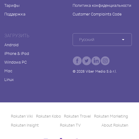
Тарифы
Политика конфиденциальности
Поддержка
Customer Complaints Code
ЗАГРУЗИТЬ
Русский
Android
iPhone & iPad
Windows PC
Mac
©
2026
Viber Media S.à r.l.
Linux
Rakuten Viki
Rakuten Kobo
Rakuten Travel
Rakuten Marketing
Rakuten Insight
Rakuten TV
About Rakuten