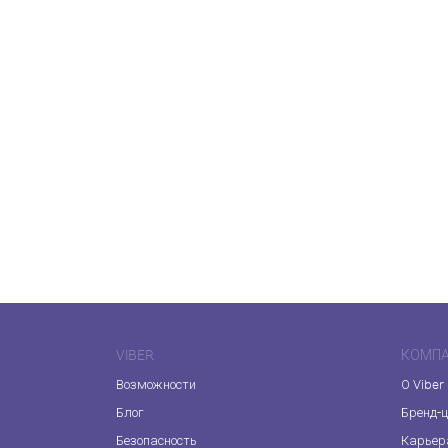
VIBER
КОМП
Возможности
О Viber
Блог
Бренд-
Безопасность
Карьер