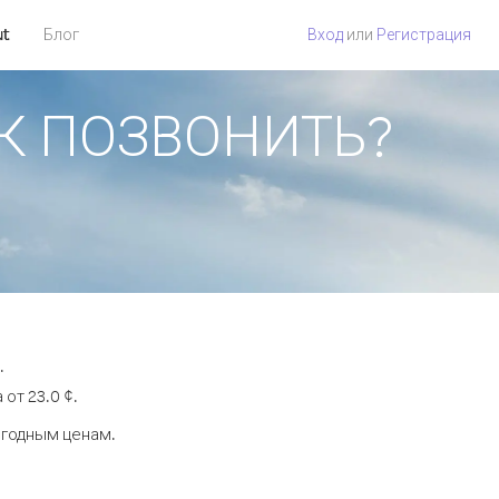
ut
Блог
Вход
или
Регистрация
КАК ПОЗВОНИТЬ?
.
от 23.0 ¢.
ыгодным ценам.