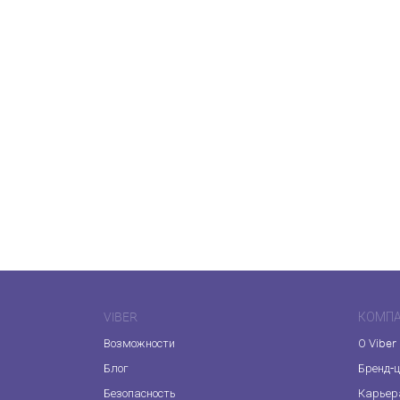
VIBER
КОМП
Возможности
О Viber
Блог
Бренд-
Безопасность
Карьер