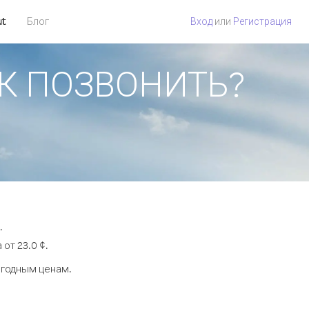
ut
Блог
Вход
или
Регистрация
КАК ПОЗВОНИТЬ?
.
от 23.0 ¢.
ыгодным ценам.