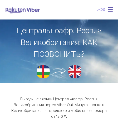
Вход
Togg
navig
Центральноафр. Респ. >
Великобритания: КАК
ПОЗВОНИТЬ?
Выгодные звонки Центральноафр. Респ. >
Великобритания через Viber Out.
Минута звонка в
Великобритания на городские и мобильные номера
от 15.0 ¢.