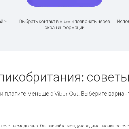
ай >
Выбрать контакт в Viber и позвонить через
Испол
экран информации
еликобритания: совет
 платите меньше с Viber Out. Выберите вариан
ш счёт немедленно. Оплачивайте международные звонки со счёт