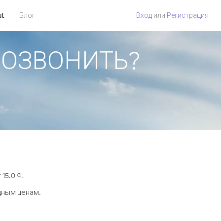
ut
Блог
Вход
или
Регистрация
 ПОЗВОНИТЬ?
15.0 ¢.
дным ценам.