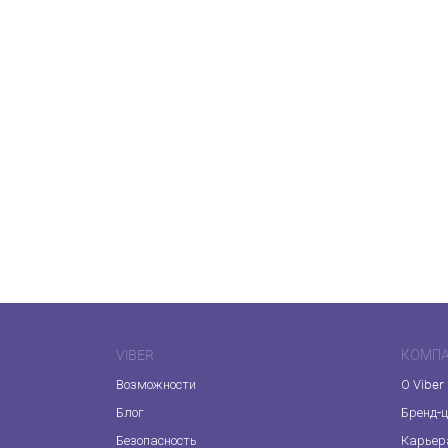
VIBER
КОМП
Возможности
О Viber
Блог
Бренд-
Безопасность
Карьер