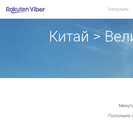
Загрузить
Китай > Ве
Минута
Пополните 