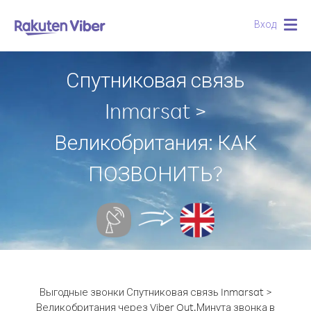
Вход
Togg
navig
Спутниковая связь
Inmarsat >
Великобритания: КАК
ПОЗВОНИТЬ?
Выгодные звонки Спутниковая связь Inmarsat >
Великобритания через Viber Out.
Минута звонка в