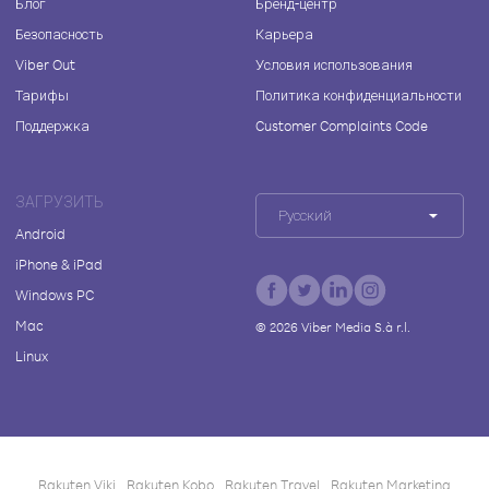
Блог
Бренд-центр
Безопасность
Карьера
Viber Out
Условия использования
Тарифы
Политика конфиденциальности
Поддержка
Customer Complaints Code
ЗАГРУЗИТЬ
Русский
Android
iPhone & iPad
Windows PC
Mac
©
2026
Viber Media S.à r.l.
Linux
Rakuten Viki
Rakuten Kobo
Rakuten Travel
Rakuten Marketing