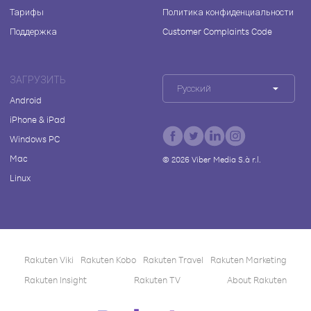
Тарифы
Политика конфиденциальности
Поддержка
Customer Complaints Code
ЗАГРУЗИТЬ
Русский
Android
iPhone & iPad
Windows PC
Mac
©
2026
Viber Media S.à r.l.
Linux
Rakuten Viki
Rakuten Kobo
Rakuten Travel
Rakuten Marketing
Rakuten Insight
Rakuten TV
About Rakuten