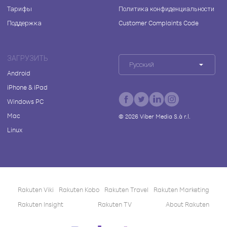
Тарифы
Политика конфиденциальности
Поддержка
Customer Complaints Code
ЗАГРУЗИТЬ
Русский
Android
iPhone & iPad
Windows PC
Mac
©
2026
Viber Media S.à r.l.
Linux
Rakuten Viki
Rakuten Kobo
Rakuten Travel
Rakuten Marketing
Rakuten Insight
Rakuten TV
About Rakuten