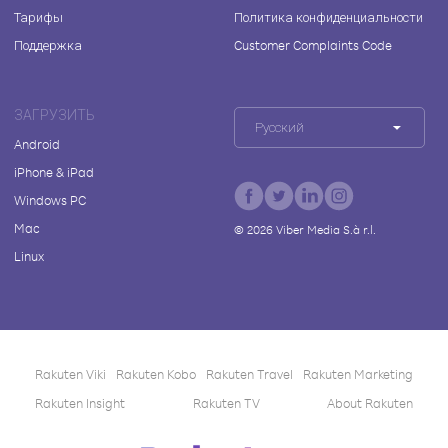
Тарифы
Политика конфиденциальности
Поддержка
Customer Complaints Code
ЗАГРУЗИТЬ
Русский
Android
iPhone & iPad
Windows PC
Mac
©
2026
Viber Media S.à r.l.
Linux
Rakuten Viki
Rakuten Kobo
Rakuten Travel
Rakuten Marketing
Rakuten Insight
Rakuten TV
About Rakuten