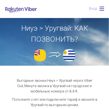
Вход
Togg
navig
Ниуэ > Уругвай: КАК
ПОЗВОНИТЬ?
Выгодные звонки Ниуэ > Уругвай через Viber
Out.
Минута звонка в Уругвай на городские и
мобильные номера от 8.9 ¢.
Пополните счёт или подключите тариф и звоните в
Уругвай по выгодным ценам.