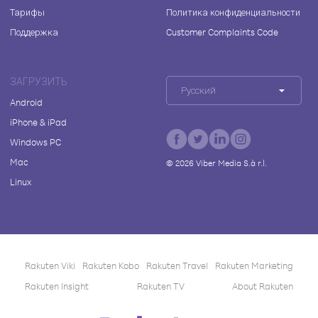
Тарифы
Политика конфиденциальности
Поддержка
Customer Complaints Code
ЗАГРУЗИТЬ
Русский
Android
iPhone & iPad
Windows PC
Mac
©
2026
Viber Media S.à r.l.
Linux
Rakuten Viki
Rakuten Kobo
Rakuten Travel
Rakuten Marketing
Rakuten Insight
Rakuten TV
About Rakuten