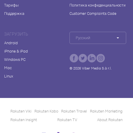
Тарифы
Политика конфиденциальности
Поддержка
Customer Complaints Code
ЗАГРУЗИТЬ
Русский
Android
iPhone & iPad
Windows PC
Mac
©
2026
Viber Media S.à r.l.
Linux
Rakuten Viki
Rakuten Kobo
Rakuten Travel
Rakuten Marketing
Rakuten Insight
Rakuten TV
About Rakuten