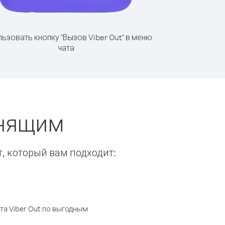
ьзовать кнопку "Вызов Viber Out" в меню
чата
онящим
т, который вам подходит:
а Viber Out по выгодным