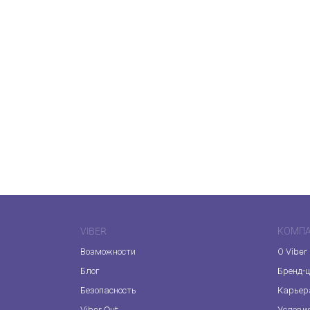
VIBER
КОМП
Возможности
О Viber
Блог
Бренд-
Безопасность
Карьер
Viber Out
Услови