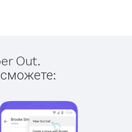
er Out.
 сможете: