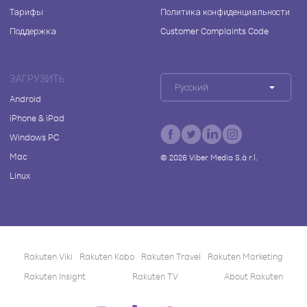
Тарифы
Политика конфиденциальности
Поддержка
Customer Complaints Code
ЗАГРУЗИТЬ
Русский
Android
iPhone & iPad
Windows PC
Mac
©
2026
Viber Media S.à r.l.
Linux
Rakuten Viki
Rakuten Kobo
Rakuten Travel
Rakuten Marketing
Rakuten Insight
Rakuten TV
About Rakuten