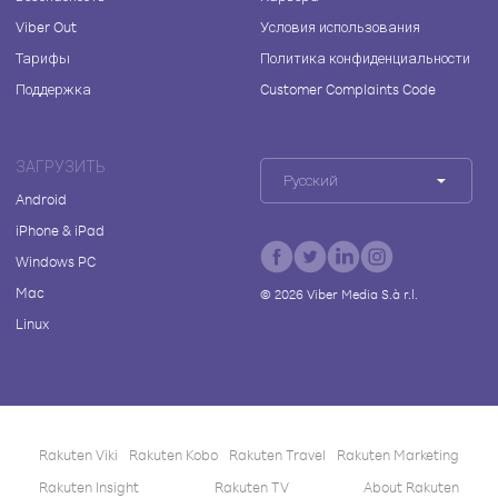
Viber Out
Условия использования
Тарифы
Политика конфиденциальности
Поддержка
Customer Complaints Code
ЗАГРУЗИТЬ
Русский
Android
iPhone & iPad
Windows PC
Mac
©
2026
Viber Media S.à r.l.
Linux
Rakuten Viki
Rakuten Kobo
Rakuten Travel
Rakuten Marketing
Rakuten Insight
Rakuten TV
About Rakuten