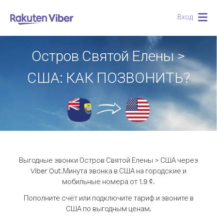
Вход
Togg
navig
Остров Святой Елены >
США: КАК ПОЗВОНИТЬ?
Выгодные звонки Остров Святой Елены > США через
Viber Out.
Минута звонка в США на городские и
мобильные номера от 1.9 ¢.
Пополните счёт или подключите тариф и звоните в
США по выгодным ценам.