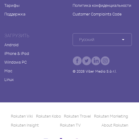
Тарифы
Политика конфиденциальности
Поддержка
Customer Complaints Code
ЗАГРУЗИТЬ
Русский
Android
iPhone & iPad
Windows PC
Mac
©
2026
Viber Media S.à r.l.
Linux
Rakuten Viki
Rakuten Kobo
Rakuten Travel
Rakuten Marketing
Rakuten Insight
Rakuten TV
About Rakuten