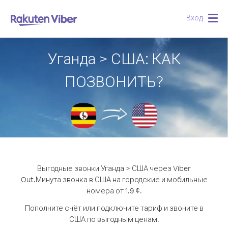
Вход
Togg
navig
Уганда > США: КАК
ПОЗВОНИТЬ?
Выгодные звонки Уганда > США через Viber
Out.
Минута звонка в США на городские и мобильные
номера от 1.9 ¢.
Пополните счёт или подключите тариф и звоните в
США по выгодным ценам.