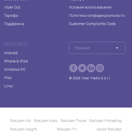
Viber Out
Условия использования
Тарифы
Политика конфиденциальности
Поддержка
Customer Complaints Code
ЗАГРУЗИТЬ
Русский
Android
iPhone & iPad
Windows PC
Mac
©
2026
Viber Media S.à r.l.
Linux
Rakuten Viki
Rakuten Kobo
Rakuten Travel
Rakuten Marketing
Rakuten Insight
Rakuten TV
About Rakuten