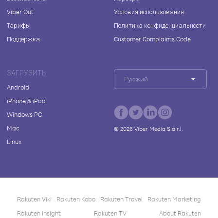
Viber Out
Условия использования
Тарифы
Политика конфиденциальности
Поддержка
Customer Complaints Code
ЗАГРУЗИТЬ
Русский
Android
iPhone & iPad
Windows PC
Mac
©
2026
Viber Media S.à r.l.
Linux
Rakuten Viki
Rakuten Kobo
Rakuten Travel
Rakuten Marketing
Rakuten Insight
Rakuten TV
About Rakuten