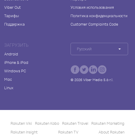
Viber Out
Условия использования
Тарифы
Политика конфиденциальности
Поддержка
Customer Complaints Code
ЗАГРУЗИТЬ
Русский
Android
iPhone & iPad
Windows PC
Mac
©
2026
Viber Media S.à r.l.
Linux
Rakuten Viki
Rakuten Kobo
Rakuten Travel
Rakuten Marketing
Rakuten Insight
Rakuten TV
About Rakuten