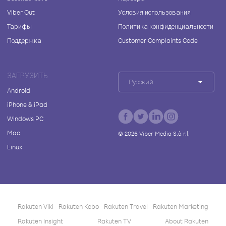
Viber Out
Условия использования
Тарифы
Политика конфиденциальности
Поддержка
Customer Complaints Code
ЗАГРУЗИТЬ
Русский
Android
iPhone & iPad
Windows PC
Mac
©
2026
Viber Media S.à r.l.
Linux
Rakuten Viki
Rakuten Kobo
Rakuten Travel
Rakuten Marketing
Rakuten Insight
Rakuten TV
About Rakuten