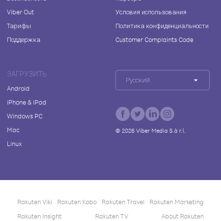
Viber Out
Условия использования
Тарифы
Политика конфиденциальности
Поддержка
Customer Complaints Code
ЗАГРУЗИТЬ
Русский
Android
iPhone & iPad
Windows PC
Mac
©
2026
Viber Media S.à r.l.
Linux
Rakuten Viki
Rakuten Kobo
Rakuten Travel
Rakuten Marketing
Rakuten Insight
Rakuten TV
About Rakuten