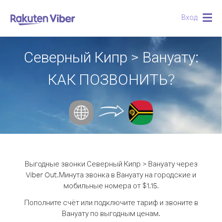
Вход
Togg
navig
Северный Кипр > Вануату:
КАК ПОЗВОНИТЬ?
Выгодные звонки Северный Кипр > Вануату через
Viber Out.
Минута звонка в Вануату на городские и
мобильные номера от $1.15.
Пополните счёт или подключите тариф и звоните в
Вануату по выгодным ценам.