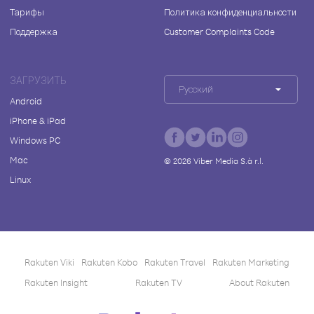
Тарифы
Политика конфиденциальности
Поддержка
Customer Complaints Code
ЗАГРУЗИТЬ
Русский
Android
iPhone & iPad
Windows PC
Mac
©
2026
Viber Media S.à r.l.
Linux
Rakuten Viki
Rakuten Kobo
Rakuten Travel
Rakuten Marketing
Rakuten Insight
Rakuten TV
About Rakuten