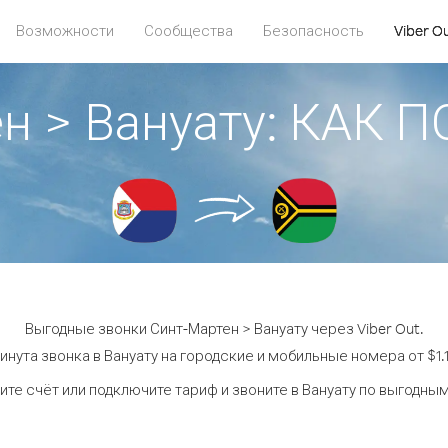
Возможности
Сообщества
Безопасность
Viber O
н > Вануату: КАК
Выгодные звонки Синт-Мартен > Вануату через Viber Out.
инута звонка в Вануату на городские и мобильные номера от $1.1
те счёт или подключите тариф и звоните в Вануату по выгодны