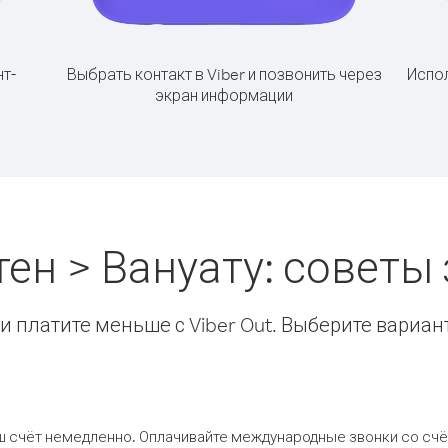
т-
Выбрать контакт в Viber и позвонить через
Испол
экран информации
ен > Вануату: совет
 платите меньше с Viber Out. Выберите вариан
ш счёт немедленно. Оплачивайте международные звонки со счёт