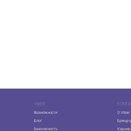
VIBER
КОМП
Возможности
О Viber
Блог
Бренд-
Безопасность
Карьер