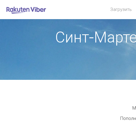
Загрузить
Синт-Марте
М
Пополни