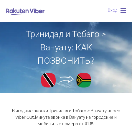
Вход
Togg
navig
Тринидад и Тобаго >
Вануату: КАК
ПОЗВОНИТЬ?
Выгодные звонки Тринидад и Тобаго > Вануату через
Viber Out.
Минута звонка в Вануату на городские и
мобильные номера от $1.15.