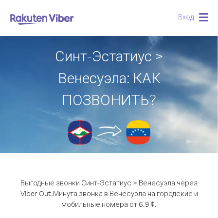
Вход
Togg
navig
Синт-Эстатиус >
Венесуэла: КАК
ПОЗВОНИТЬ?
Выгодные звонки Синт-Эстатиус > Венесуэла через
Viber Out.
Минута звонка в Венесуэла на городские и
мобильные номера от 6.9 ¢.