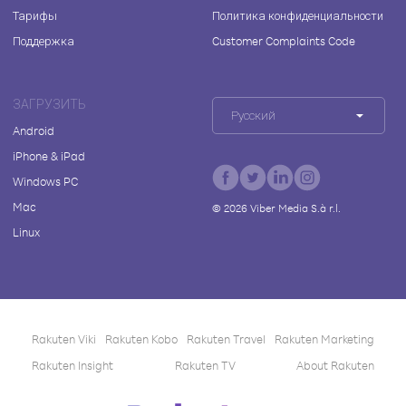
Тарифы
Политика конфиденциальности
Поддержка
Customer Complaints Code
ЗАГРУЗИТЬ
Русский
Android
iPhone & iPad
Windows PC
Mac
©
2026
Viber Media S.à r.l.
Linux
Rakuten Viki
Rakuten Kobo
Rakuten Travel
Rakuten Marketing
Rakuten Insight
Rakuten TV
About Rakuten