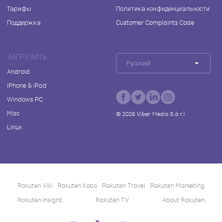
Тарифы
Политика конфиденциальности
Поддержка
Customer Complaints Code
ЗАГРУЗИТЬ
Русский
Android
iPhone & iPad
Windows PC
Mac
©
2026
Viber Media S.à r.l.
Linux
Rakuten Viki
Rakuten Kobo
Rakuten Travel
Rakuten Marketing
Rakuten Insight
Rakuten TV
About Rakuten