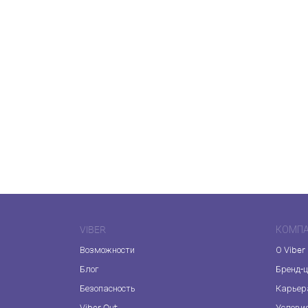
VIBER
КОМП
Возможности
О Viber
Блог
Бренд-
Безопасность
Карьер
Viber Out
Услови