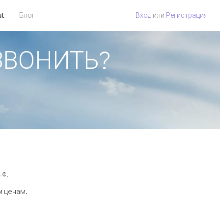
ut
Блог
Вход
или
Регистрация
ОЗВОНИТЬ?
 ¢.
м ценам.