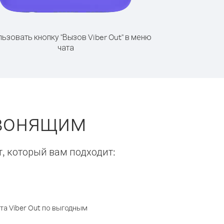
ьзовать кнопку "Вызов Viber Out" в меню
чата
звонящим
т, который вам подходит:
а Viber Out по выгодным