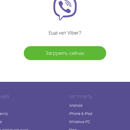
Ещё нет Viber?
Загрузить сейчас
АНИЯ
ЗАГРУЗИТЬ
Android
центр
iPhone & iPad
а
Windows PC
я использования
Mac