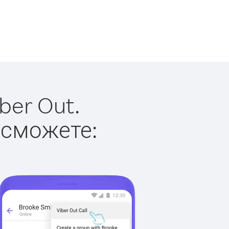
ber Out.
 сможете: