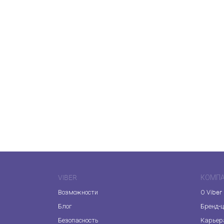
VIBER
КОМП
Возможности
О Viber
Блог
Бренд-
Безопасность
Карьер