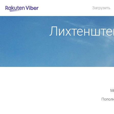
Загрузить
Лихтенште
М
Пополн