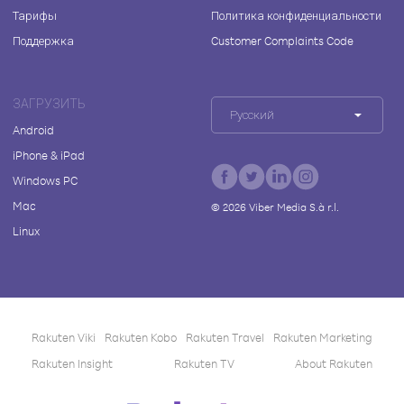
Тарифы
Политика конфиденциальности
Поддержка
Customer Complaints Code
ЗАГРУЗИТЬ
Русский
Android
iPhone & iPad
Windows PC
Mac
©
2026
Viber Media S.à r.l.
Linux
Rakuten Viki
Rakuten Kobo
Rakuten Travel
Rakuten Marketing
Rakuten Insight
Rakuten TV
About Rakuten