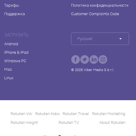
Тарифы
Политика конфиденциальности
Поддержка
Customer Complaints Code
ЗАГРУЗИТЬ
Русский
Android
iPhone & iPad
Windows PC
Mac
©
2026
Viber Media S.à r.l.
Linux
Rakuten Viki
Rakuten Kobo
Rakuten Travel
Rakuten Marketing
Rakuten Insight
Rakuten TV
About Rakuten