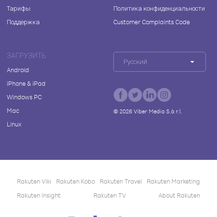
Тарифы
Политика конфиденциальности
Поддержка
Customer Complaints Code
ЗАГРУЗИТЬ
Русский
Android
iPhone & iPad
Windows PC
Mac
©
2026
Viber Media S.à r.l.
Linux
Rakuten Viki
Rakuten Kobo
Rakuten Travel
Rakuten Marketing
Rakuten Insight
Rakuten TV
About Rakuten