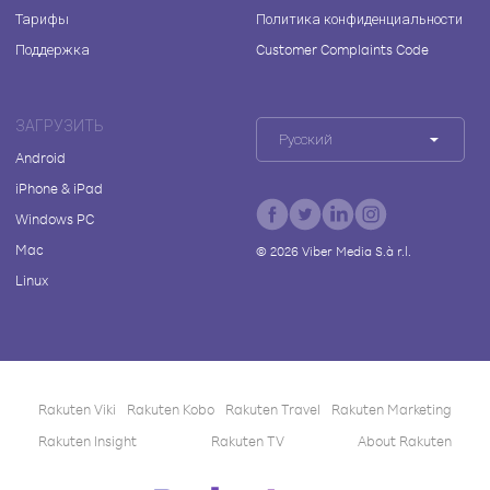
Тарифы
Политика конфиденциальности
Поддержка
Customer Complaints Code
ЗАГРУЗИТЬ
Русский
Android
iPhone & iPad
Windows PC
Mac
©
2026
Viber Media S.à r.l.
Linux
Rakuten Viki
Rakuten Kobo
Rakuten Travel
Rakuten Marketing
Rakuten Insight
Rakuten TV
About Rakuten