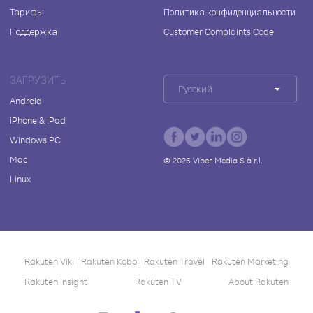
Тарифы
Политика конфиденциальности
Поддержка
Customer Complaints Code
ЗАГРУЗИТЬ
Русский
Android
iPhone & iPad
Windows PC
Mac
©
2026
Viber Media S.à r.l.
Linux
Rakuten Viki
Rakuten Kobo
Rakuten Travel
Rakuten Marketing
Rakuten Insight
Rakuten TV
About Rakuten