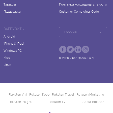
Тарифы
Политика конфиденциальности
Поддержка
Customer Complaints Code
ЗАГРУЗИТЬ
Русский
Android
iPhone & iPad
Windows PC
Mac
©
2026
Viber Media S.à r.l.
Linux
Rakuten Viki
Rakuten Kobo
Rakuten Travel
Rakuten Marketing
Rakuten Insight
Rakuten TV
About Rakuten