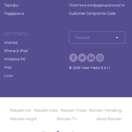
Тарифы
Политика конфиденциальности
Поддержка
Customer Complaints Code
ЗАГРУЗИТЬ
Русский
Android
iPhone & iPad
Windows PC
Mac
©
2026
Viber Media S.à r.l.
Linux
Rakuten Viki
Rakuten Kobo
Rakuten Travel
Rakuten Marketing
Rakuten Insight
Rakuten TV
About Rakuten