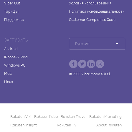
Viber Out
Условия использования
Тарифы
Политика конфиденциальности
Поддержка
Customer Complaints Code
ЗАГРУЗИТЬ
Русский
Android
iPhone & iPad
Windows PC
Mac
©
2026
Viber Media S.à r.l.
Linux
Rakuten Viki
Rakuten Kobo
Rakuten Travel
Rakuten Marketing
Rakuten Insight
Rakuten TV
About Rakuten