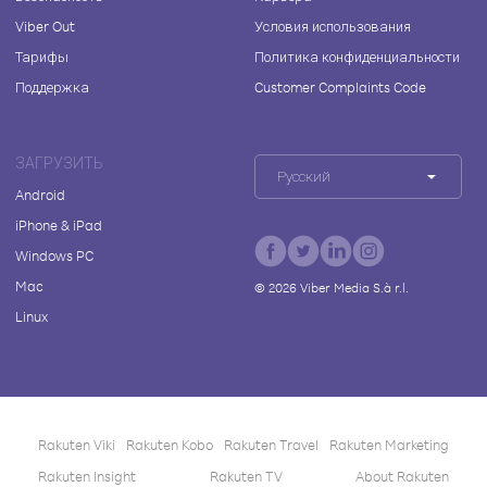
Viber Out
Условия использования
Тарифы
Политика конфиденциальности
Поддержка
Customer Complaints Code
ЗАГРУЗИТЬ
Русский
Android
iPhone & iPad
Windows PC
Mac
©
2026
Viber Media S.à r.l.
Linux
Rakuten Viki
Rakuten Kobo
Rakuten Travel
Rakuten Marketing
Rakuten Insight
Rakuten TV
About Rakuten