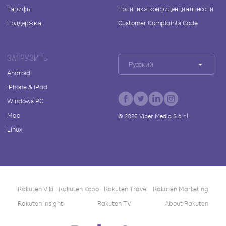
Тарифы
Политика конфиденциальности
Поддержка
Customer Complaints Code
ЗАГРУЗИТЬ
Русский
Android
iPhone & iPad
Windows PC
Mac
©
2026
Viber Media S.à r.l.
Linux
Rakuten Viki
Rakuten Kobo
Rakuten Travel
Rakuten Marketing
Rakuten Insight
Rakuten TV
About Rakuten