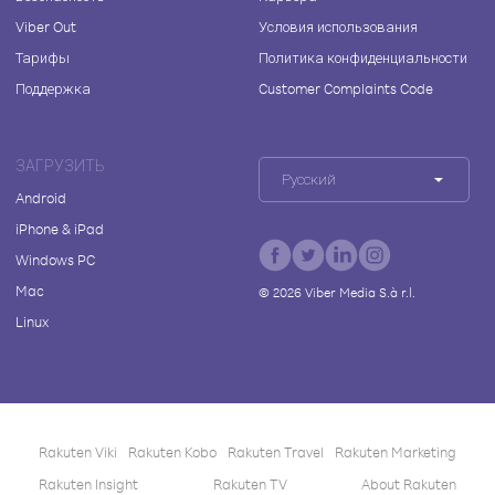
Viber Out
Условия использования
Тарифы
Политика конфиденциальности
Поддержка
Customer Complaints Code
ЗАГРУЗИТЬ
Русский
Android
iPhone & iPad
Windows PC
Mac
©
2026
Viber Media S.à r.l.
Linux
Rakuten Viki
Rakuten Kobo
Rakuten Travel
Rakuten Marketing
Rakuten Insight
Rakuten TV
About Rakuten