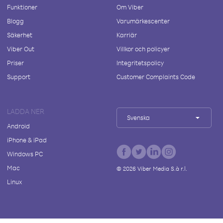
Funktioner
Om Viber
Blogg
Varumärkescenter
Säkerhet
Karriär
Viber Out
Villkor och policyer
Priser
Integritetspolicy
Support
Customer Complaints Code
LADDA NER
Svenska
Android
iPhone & iPad
Windows PC
Mac
©
2026
Viber Media S.à r.l.
Linux