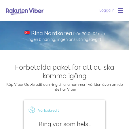
Logga in
Togg
navig
Ring Nordkorea
från
70.0
¢/ min
Ingen bindning, ingen anslutningsavgift
Förbetalda paket för att du ska
komma igång
Köp Viber Out-kredit och ring till alla nummer i världen även om de
inte har Viber
Världskredit
Ring var som helst