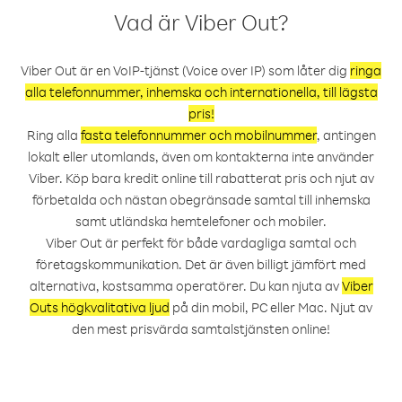
Vad är Viber Out?
Viber Out är en VoIP-tjänst (Voice over IP) som låter dig
ringa
alla telefonnummer, inhemska och internationella, till lägsta
pris!
Ring alla
fasta telefonnummer och mobilnummer
, antingen
lokalt eller utomlands, även om kontakterna inte använder
Viber. Köp bara kredit online till rabatterat pris och njut av
förbetalda och nästan obegränsade samtal till inhemska
samt utländska hemtelefoner och mobiler.
Viber Out är perfekt för både vardagliga samtal och
företagskommunikation. Det är även billigt jämfört med
alternativa, kostsamma operatörer. Du kan njuta av
Viber
Outs högkvalitativa ljud
på din mobil, PC eller Mac. Njut av
den mest prisvärda samtalstjänsten online!