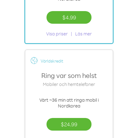
$4.99
Visa priser
Läs mer
Världskredit
Ring var som helst
Mobiler och hemtelefoner
Värt
~36 min
att ringa mobil i
Nordkorea
$24.99