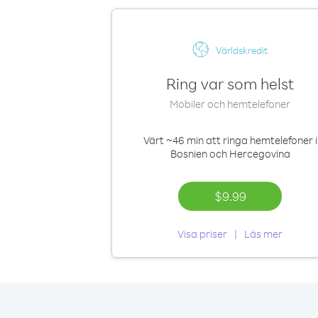
Världskredit
Ring var som helst
Mobiler och hemtelefoner
Värt
~46 min
att ringa hemtelefoner i
Bosnien och Hercegovina
$9.99
Visa priser
Läs mer