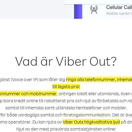
Vad är Viber Out?
jänst (Voice over IP) som låter dig
ringa alla telefonnummer, inhemsk
till lägsta pris!
efonnummer och mobilnummer
, antingen lokalt eller utomlands, även
p bara kredit online till rabatterat pris och njut av förbetalda och
samtal till inhemska samt utländska hemtelefoner och mobiler.
t för både vardagliga samtal och företagskommunikation. Det är även
mma operatörer. Du kan njuta av
Viber Outs högkvalitativa ljud
på din
Njut av den mest prisvärda samtalstjänsten online!