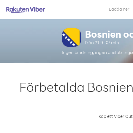
Ladda ner
Bosnien o
från
21.9
¢/ min
Ingen bindning, ingen anslutnings
Förbetalda Bosnien 
Köp ett Viber Out 