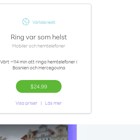
Världskredit
Ring var som helst
Mobiler och hemtelefoner
Värt
~114 min
att ringa hemtelefoner i
Bosnien och Hercegovina
$24.99
Visa priser
Läs mer