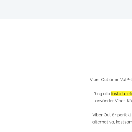
Viber Out är en VoIP-t
Ring alla
fasta tel
använder Viber. Kö
Viber Out är perfek
alternativa, kostsa