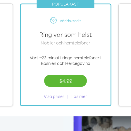
POPULÄRAST
Världskredit
Ring var som helst
Mobiler och hemtelefoner
Värt
~23 min
att ringa hemtelefoner i
Bosnien och Hercegovina
$4.99
Visa priser
Läs mer