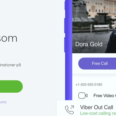
 som
tinationer på
vina