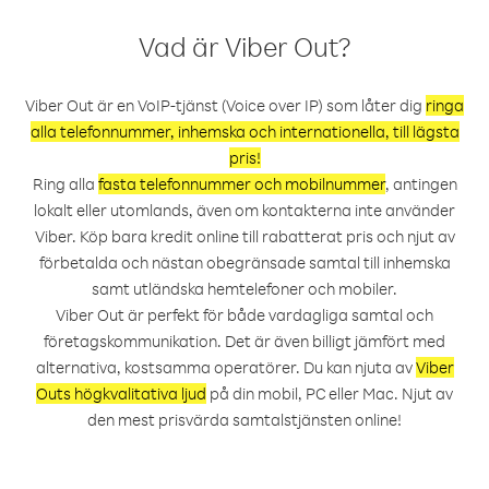
Vad är Viber Out?
Viber Out är en VoIP-tjänst (Voice over IP) som låter dig
ringa
alla telefonnummer, inhemska och internationella, till lägsta
pris!
Ring alla
fasta telefonnummer och mobilnummer
, antingen
lokalt eller utomlands, även om kontakterna inte använder
Viber. Köp bara kredit online till rabatterat pris och njut av
förbetalda och nästan obegränsade samtal till inhemska
samt utländska hemtelefoner och mobiler.
Viber Out är perfekt för både vardagliga samtal och
företagskommunikation. Det är även billigt jämfört med
alternativa, kostsamma operatörer. Du kan njuta av
Viber
Outs högkvalitativa ljud
på din mobil, PC eller Mac. Njut av
den mest prisvärda samtalstjänsten online!