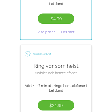
Lettland
$4.99
Visa priser
Läs mer
Världskredit
Ring var som helst
Mobiler och hemtelefoner
Värt
~147 min
att ringa hemtelefoner i
Lettland
$24.99