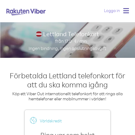
Logga in
Togg
navig
Lettland Telefonkort
från
17.0
¢/ min
Ingen bindning, ingen anslutningsavgift
Förbetalda Lettland telefonkort för
att du ska komma igång
Köp ett Viber Out internationellt telefonkort för att ringa alla
hemtelefoner eller mobilnummer i världen!
Världskredit
Ring var som helst