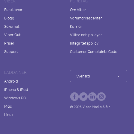
VIBER
FÖRETAG
Funktioner
Om Viber
Blogg
Varumärkescenter
Säkerhet
Karriär
Viber Out
Villkor och policyer
Priser
Integritetspolicy
Support
Customer Complaints Code
LADDA NER
Svenska
Android
iPhone & iPad
Windows PC
Mac
©
2026
Viber Media S.à r.l.
Linux