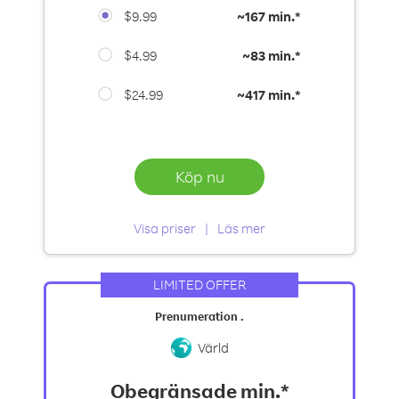
$9.99
~
167 min.*
$4.99
~
83 min.*
$24.99
~
417 min.*
Köp nu
Visa priser
Läs mer
LIMITED OFFER
Prenumeration .
Värld
Obegränsade min.*