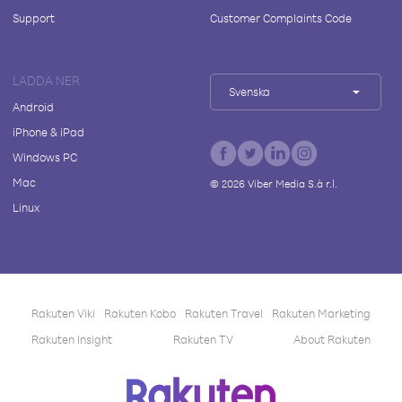
Support
Customer Complaints Code
LADDA NER
Svenska
Android
iPhone & iPad
Windows PC
Mac
©
2026
Viber Media S.à r.l.
Linux
Rakuten Viki
Rakuten Kobo
Rakuten Travel
Rakuten Marketing
Rakuten Insight
Rakuten TV
About Rakuten