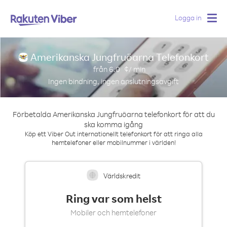
Logga in
Togg
navig
Amerikanska Jungfruöarna Telefonkort
från
6.0
¢/ min
Ingen bindning, ingen anslutningsavgift
Förbetalda Amerikanska Jungfruöarna telefonkort för att du
ska komma igång
Köp ett Viber Out internationellt telefonkort för att ringa alla
hemtelefoner eller mobilnummer i världen!
Världskredit
Ring var som helst
Mobiler och hemtelefoner