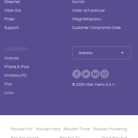
Säkerhet
Karriär
Viber Out
Villkor och policyer
Priser
Integritetspolicy
Support
Customer Complaints Code
LADDA NER
Svenska
Android
iPhone & iPad
Windows PC
Mac
©
2026
Viber Media S.à r.l.
Linux
Rakuten Viki
Rakuten Kobo
Rakuten Travel
Rakuten Marketing
Rakuten Insight
Rakuten TV
About Rakuten