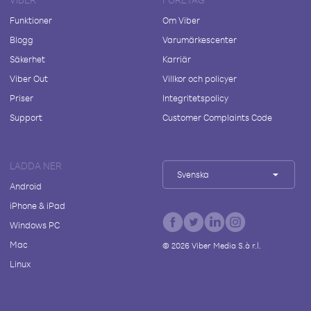
Funktioner
Om Viber
Blogg
Varumärkescenter
Säkerhet
Karriär
Viber Out
Villkor och policyer
Priser
Integritetspolicy
Support
Customer Complaints Code
LADDA NER
Svenska
Android
iPhone & iPad
Windows PC
Mac
©
2026
Viber Media S.à r.l.
Linux