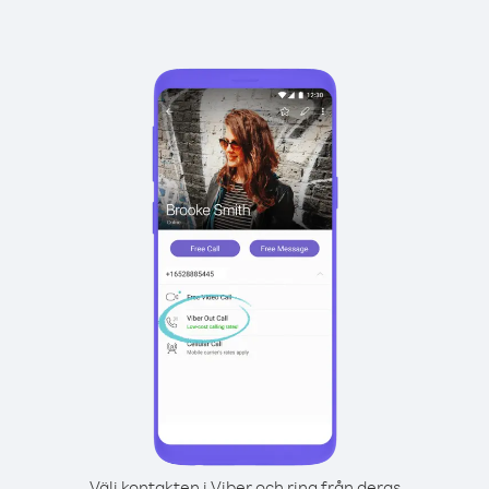
Välj kontakten i Viber och ring från deras