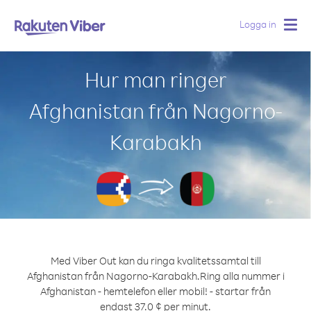
Logga in
Togg
navig
Hur man ringer
Afghanistan från Nagorno-
Karabakh
Med Viber Out kan du ringa kvalitetssamtal till
Afghanistan från Nagorno-Karabakh.
Ring alla nummer i
Afghanistan - hemtelefon eller mobil! - startar från
endast 37.0 ¢ per minut.