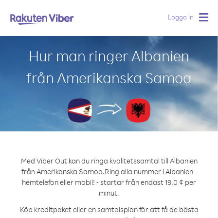
Logga in
Togg
navig
Hur man ringer Albanien
från Amerikanska Samoa
Med Viber Out kan du ringa kvalitetssamtal till Albanien
från Amerikanska Samoa.
Ring alla nummer i Albanien -
hemtelefon eller mobil! - startar från endast 19.0 ¢ per
minut.
Köp kreditpaket eller en samtalsplan för att få de bästa