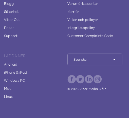
Blogg
Varumärkescenter
Säkerhet
Karriär
Viber Out
Villkor och policyer
Priser
Integritetspolicy
Support
Customer Complaints Code
LADDA NER
Svenska
Android
iPhone & iPad
Windows PC
Mac
©
2026
Viber Media S.à r.l.
Linux