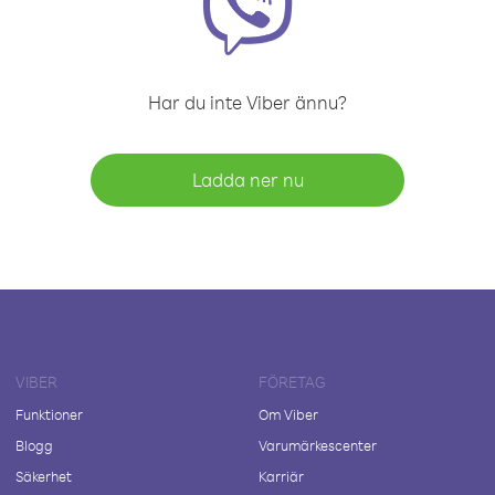
Har du inte Viber ännu?
Ladda ner nu
VIBER
FÖRETAG
Funktioner
Om Viber
Blogg
Varumärkescenter
Säkerhet
Karriär