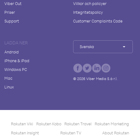
Viber Out
Villkor och policyer
Priser
Integritetspolicy
Support
Customer Complaints Code
LADDA NER
Svenska
Android
iPhone & iPad
Windows PC
Mac
©
2026
Viber Media S.à r.l.
Linux
Rakuten Viki
Rakuten Kobo
Rakuten Travel
Rakuten Marketing
Rakuten Insight
Rakuten TV
About Rakuten