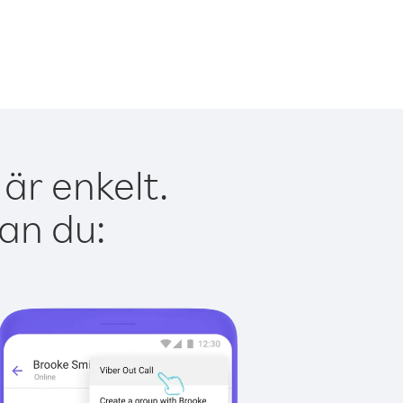
är enkelt.
kan du: