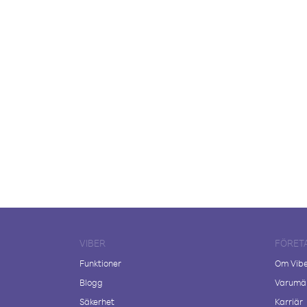
VIBER
FÖRET
Funktioner
Om Vib
Blogg
Varumär
Säkerhet
Karriär