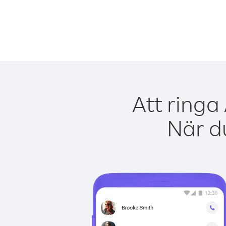
Att ringa
När du