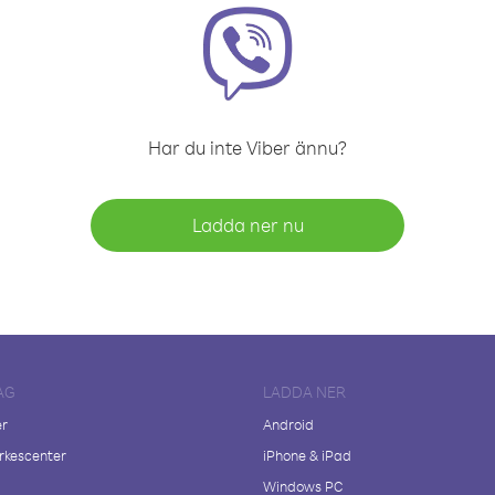
Har du inte Viber ännu?
Ladda ner nu
AG
LADDA NER
er
Android
kescenter
iPhone & iPad
Windows PC