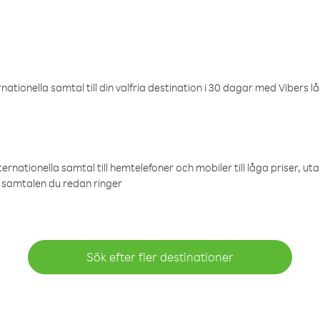
ationella samtal till din valfria destination i 30 dagar med Vibers lå
ternationella samtal till hemtelefoner och mobiler till låga priser, ut
samtalen du redan ringer
Sök efter fler destinationer